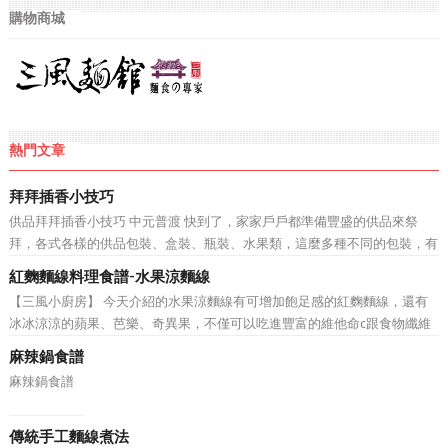
購物商城
熱門文章
拜拜插香小技巧
供品拜拜插香小技巧 中元普渡 快到了，家家戶戶都準備豐盛的供品來祭
拜，各式各樣的供品包裝、盒裝、瓶裝、水果類，這麼多種不同的包裝，有
沒有什麼好方法，可以讓媽媽不在為如何在供品上插香煩惱呢? 坊間不乏有
紅麴麵線料理食譜-水果涼麵線
插香器 、 插香夾 等產品，但是林師傅相信還是有一些勤...
【三風小廚房】 今天介紹的水果涼麵線有可增加飽足感的紅麴麵線，還有
冰冰涼涼的蘋果、芭樂、奇異果，不僅可以吃進豐富的維他命c跟食物纖維
還有飽足感，很適合這個沒胃口又炎熱的夏天~
麻辣鍋食譜
麻辣鍋食譜
傳統手工麵線煮法