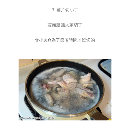
3. 薑片切小丁
蒜頭建議大家切丁
✿小哭✿為了節省時間才沒切的