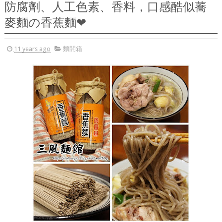
防腐劑、人工色素、香料，口感酷似蕎
麥麵の香蕉麵❤
11 years ago
麵開箱