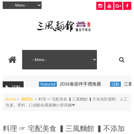
2016春節伴手禮推薦
三風麵館x中友百
featured
活動
活動
Home
麵開箱
料理 ☞ 宅配美食 ▍三風麵館 ▍不添加防腐劑、人工
色素、香料，口感酷似蕎麥麵の香蕉麵❤
料理 ☞ 宅配美食 ▍三風麵館 ▍不添加