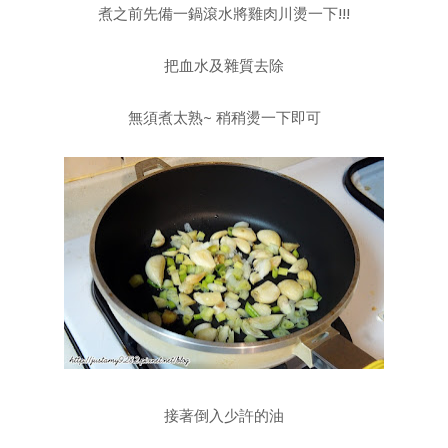
煮之前先備一鍋滾水將雞肉川燙一下!!!
把血水及雜質去除
無須煮太熟~ 稍稍燙一下即可
接著倒入少許的油