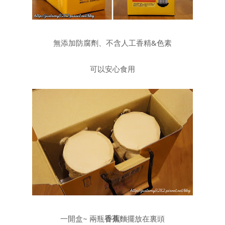
無添加防腐劑、不含人工香精&色素
可以安心食用
一開盒~ 兩瓶
香蕉
麵擺放在裏頭