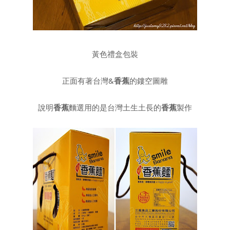
黃色禮盒包裝
正面有著台灣&
香蕉
的鏤空圖雕
說明
香蕉
麵選用的是台灣土生土長的
香蕉
製作