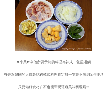
✿小哭✿今個所要示範的料理為韓式一隻雞湯麵
有去過韓國的人或是吃過韓式料理肯定對一隻雞不感到陌生吧!?
只要備好食材在家也能重現這道美味料理唷!!!