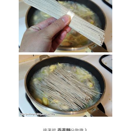
接著把
香蕉麵
分散撒入