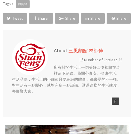
Tags :
麵開箱
Tweet
Share
Share
Share
Share
About
三風麵館 林師傅
Number of Entries :
35
所有關於生活上一切美好回憶都將在這
裡留下紀錄。我關心食安、健康生活、
生活品味，生活上的小細節只要細細的體會，都會變的不一樣。
對生活有一點關心，就對它多一點認識。透過這樣的生活態度，
去影響大家。