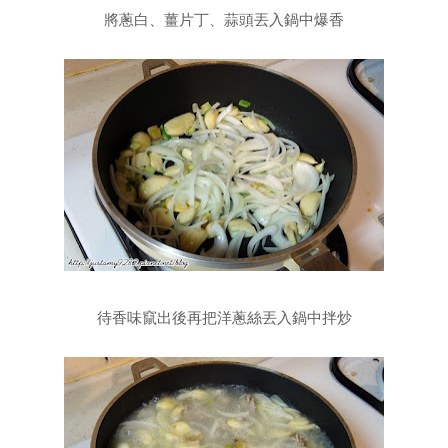
將蔥白、薑片丁、蒜頭丟入鍋中爆香
待香味竄出後再把洋蔥絲丟入鍋中拌炒