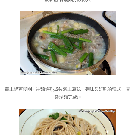
蓋上鍋蓋慢悶~ 待麵條熟成後灑上蔥綠~ 美味又好吃的韓式一隻
雞湯麵完成!!!