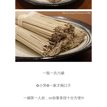
一瓶一共六綑
✿小哭✿一家才兩口子
一綑算一人份，so份量拿捏十分方便!!!