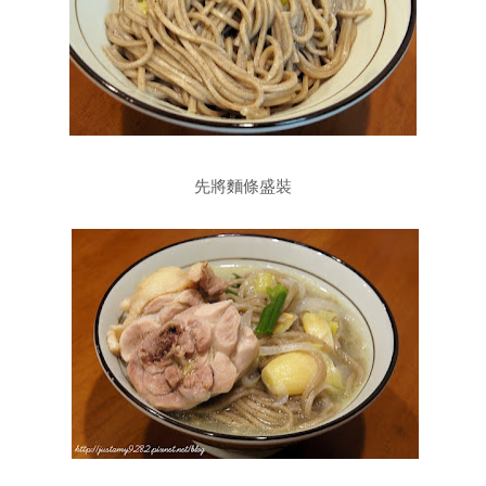
先將麵條盛裝