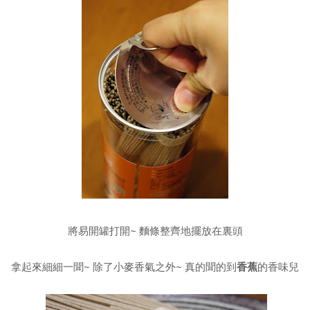
將易開罐打開~ 麵條整齊地擺放在裏頭
拿起來細細一聞~ 除了小麥香氣之外~ 真的聞的到
香蕉
的香味兒