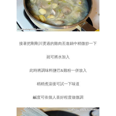
接著把剛剛川燙過的雞肉丟進鍋中稍微炒一下
就可將水加入
此時將調味料鹽巴&雞粉一併放入
稍稍煮滾後可試一下味道
鹹度可依個人喜好程度做微調