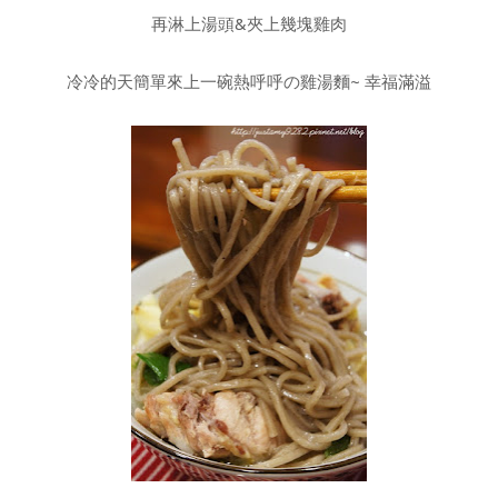
再淋上湯頭&夾上幾塊雞肉
冷冷的天簡單來上一碗熱呼呼の雞湯麵~ 幸福滿溢