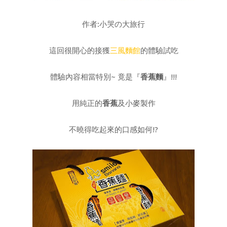
作者:小哭の大旅行
這回很開心的接獲
三風麵館
的體驗試吃
體驗內容相當特別~ 竟是『
香蕉麵
』!!!
用純正的
香蕉
及小麥製作
不曉得吃起來的口感如何!?