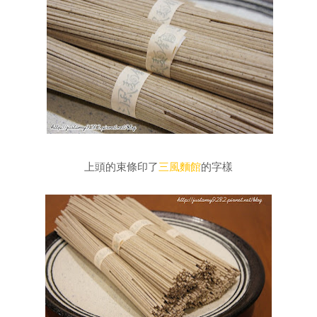
上頭的束條印了
三風麵館
的字樣