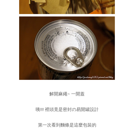
解開麻繩~ 一開蓋
咦!!! 裡頭竟是密封の易開罐設計
第一次看到麵條是這麼包裝的