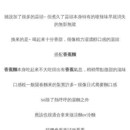
雖說加了很多的蒜頭~ 但煮久了蒜頭本身特有的嗆辣味早就消失
的無影無蹤
換來的是~ 喝起來十分香甜，很像精力湯濃醇口感的湯頭
搭配
香蕉麵
香蕉麵
本身吃起來不大吃得出有
香蕉
氣息，稍稍帶點微甜的滋味
口感較一般陽春麵來的紮實許多~ 很像日式蕎麥麵口感
so除了熱呼呼的湯麵之外
應該也很適合拿來做涼麵or冷麵