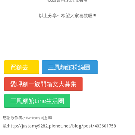
找機會再來試做看看
以上分享~ 希望大家喜歡喔!!!
買麵去
三風麵館粉絲團
愛呷麵一族開箱文大募集
三風麵館Line生活圈
感謝原作者
同意轉
小哭の大旅行
:http://justamy9282.pixnet.net/blog/post/403601758
載