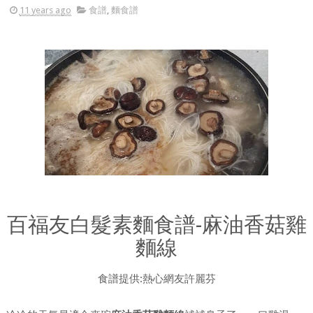
11 years ago
食譜
,
麵食譜
百福友白髮素麵食譜-麻油香菇雞
麵線
食譜提供:熱心網友許麗芬