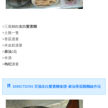
>三風麵館
友白髮素麵
>土雞一隻
>香菇適量
>米血糕適量
>
麻油
2匙
>米酒
>
枸杞
適量
DIRECTIONS 百福友白髮素麵食譜-麻油香菇雞麵線作法