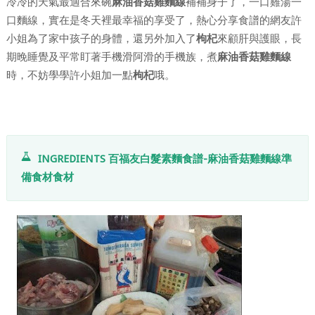
冷冷的天氣最適合來碗
麻油香菇雞麵線
補補身子了，一口雞湯一
口麵線，實在是冬天裡最幸福的享受了，熱心分享食譜的網友許
小姐為了家中孩子的身體，還另外加入了
枸杞
來顧肝與護眼，長
期晚睡覺及平常盯著手機滑阿滑的手機族，煮
麻油香菇雞麵線
時，不妨學學許小姐加一點
枸杞
哦。
INGREDIENTS 百福友白髮素麵食譜-麻油香菇雞麵線準
備食材食材