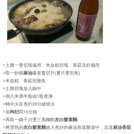
>土雞一隻切塊備用、米血糕切塊、香菇洗好備用
>取一炒鍋
麻油
爆老薑切片(薑片要煎焦)
>米血糕、香菇煎微焦
>土雞切塊放入鍋中
>倒入米酒半瓶或1瓶煮沸
>轉中火在煮約30分鐘熄火
>加
枸杞
悶10分鐘
>再取一鍋子川燙三風麵館
友白髮素麵
>將燙熟的
友白髮素麵
放入煮好的麻油香菇雞湯中，這道
麻油香菇