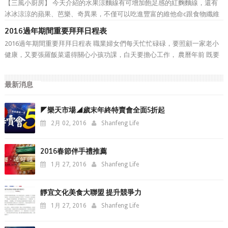
【三風小廚房】 今天介紹的水果涼麵線有可增加飽足感的紅麴麵線，還有
冰冰涼涼的蘋果、芭樂、奇異果，不僅可以吃進豐富的維他命c跟食物纖維
還有飽足感，很適合這個沒胃口又炎熱的夏天~
2016過年期間重要拜拜日程表
2016過年期間重要拜拜日程表 職業婦女們每天忙忙碌碌，要照顧一家老小
健康，又要張羅飯菜還得關心小孩功課，白天要擔心工作， 農曆年前 既要
大掃除、要拜拜，還要張羅 伴手禮 ， 三風麵館 林師傅為體恤各位忙碌的職
業婦女們，於年前先幫各位把 2016過年期間重要拜...
最新消息
◤樂天市場◢歲末年終特賣會全面5折起
2月 02, 2016
Shanfeng Life
2016春節伴手禮推薦
1月 27, 2016
Shanfeng Life
靜宜文化美食大聯盟 提升競爭力
1月 27, 2016
Shanfeng Life