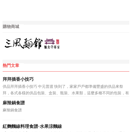
購物商城
熱門文章
拜拜插香小技巧
供品拜拜插香小技巧 中元普渡 快到了，家家戶戶都準備豐盛的供品來祭
拜，各式各樣的供品包裝、盒裝、瓶裝、水果類，這麼多種不同的包裝，有
沒有什麼好方法，可以讓媽媽不在為如何在供品上插香煩惱呢? 坊間不乏有
麻辣鍋食譜
插香器 、 插香夾 等產品，但是林師傅相信還是有一些勤...
麻辣鍋食譜
紅麴麵線料理食譜-水果涼麵線