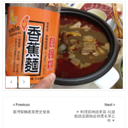
Previous
Next
臺灣製麵產業歷史發展
☀ 料理廚神誰來當-玩遊
戲就送購物金得獎名單公
布 ☀