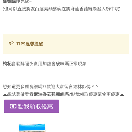
雞麵線
即完成~
(也可以直接將友白髮素麵盛碗在將麻油香菇雞湯舀入碗中哦)
TIPS溫馨提醒
枸杞
會發酵隔夜食用加熱會酸味屬正常現象
想知道更多麵食譜嗎??歡迎大家留言給林師傅 ^ ^
☁想試著做看看
麻油香菇雞麵線
嗎?點我領取優惠購物更優惠☁
點我領取優惠