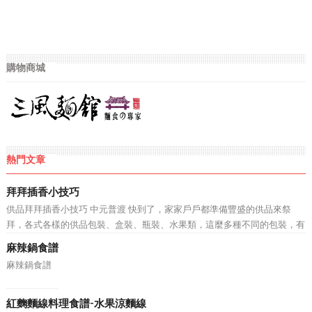
購物商城
熱門文章
拜拜插香小技巧
供品拜拜插香小技巧 中元普渡 快到了，家家戶戶都準備豐盛的供品來祭
拜，各式各樣的供品包裝、盒裝、瓶裝、水果類，這麼多種不同的包裝，有
沒有什麼好方法，可以讓媽媽不在為如何在供品上插香煩惱呢? 坊間不乏有
麻辣鍋食譜
插香器 、 插香夾 等產品，但是林師傅相信還是有一些勤...
麻辣鍋食譜
紅麴麵線料理食譜-水果涼麵線