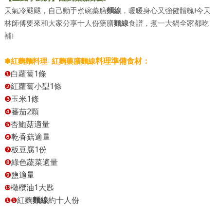
麵線
，暖暖身心又強健體魄!
天氣冷颼颼，自己動手煮碗藥膳
今天
食譜，煮一大鍋全家都吃
林師傅要來和大家分享十人份藥膳
麵線
補!
料理
準備食材：
✽
紅麴麵料理- 紅麴藥膳麵線
1
白蘿蔔
條
❶
1
紅蘿蔔小型
條
❷
1
❸
玉米
條
2
❹
蕃茄
顆
杏鮑菇適量
❺
❻
乾香菇適量
1
❼
板豆腐
份
❽
綠色蔬菜適量
❾
鹽適量
1
橄欖油
大匙
❿
紅麴
麵線
約十人份
❶❶