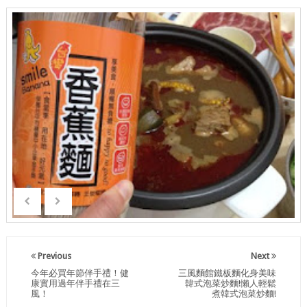
Previous
Next
今年必買年節伴手禮！健
三風麵館鐵板麵化身美味
康實用過年伴手禮在三
韓式泡菜炒麵!懶人輕鬆
風！
煮韓式泡菜炒麵!