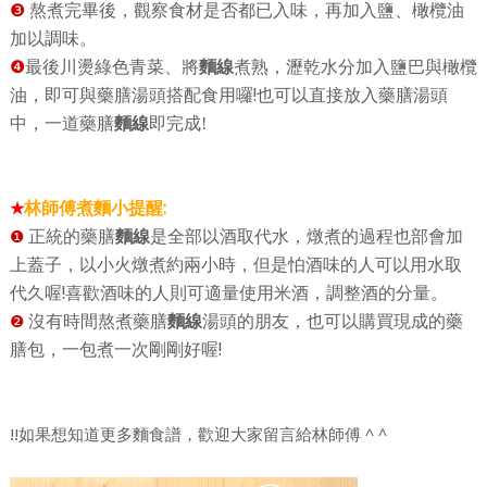
❸
熬煮完畢後，觀察食材是否都已入味，再加入鹽、橄欖油
加以調味。
❹
最後川燙綠色青菜、將
麵線
煮熟，瀝乾水分加入鹽巴與橄欖
!
油，即可與藥膳湯頭搭配食用囉
也可以直接放入藥膳湯頭
中，一道藥膳
麵線
即完成!
林師傅煮麵小提醒:
★
正統的藥膳
麵線
是全部以酒取代水，燉煮的過程也部會加
❶
上蓋子，以小火燉煮約兩小時，但是怕酒味的人可以用水取
!
代久喔
喜歡酒味的人則可適量使用米酒，調整酒的分量。
沒有時間熬煮藥膳
麵線
湯頭的朋友，也可以購買現成的藥
❷
!
膳包，一包煮一次剛剛好喔
!!如果想知道更多麵食譜，歡迎大家留言給林師傅 ^ ^