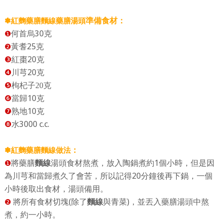
準備食材：
✽
紅麴藥膳麵線藥膳湯頭
30
何首烏
克
❶
25
黃耆
克
❷
20
❸
紅棗
克
20
❹
川芎
克
❺
枸杞子
20
克
10
❻
當歸
克
10
❼
熟地
克
3000 c.c.
❽
水
：
✽
紅麴藥膳麵線做法
1
將藥膳
麵線
湯頭食材熬煮，放入陶鍋煮約
個小時，但是因
❶
20
為川芎和當歸煮久了會苦，所以記得
分鐘後再下鍋，一個
小時後取出食材，湯頭備用。
(
)
將所有食材切塊
除了
麵線
與青菜
，並丟入藥膳湯頭中熬
❷
煮，約一小時。