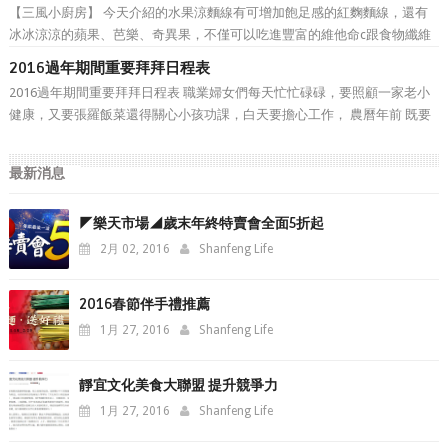
【三風小廚房】 今天介紹的水果涼麵線有可增加飽足感的紅麴麵線，還有
冰冰涼涼的蘋果、芭樂、奇異果，不僅可以吃進豐富的維他命c跟食物纖維
還有飽足感，很適合這個沒胃口又炎熱的夏天~
2016過年期間重要拜拜日程表
2016過年期間重要拜拜日程表 職業婦女們每天忙忙碌碌，要照顧一家老小
健康，又要張羅飯菜還得關心小孩功課，白天要擔心工作， 農曆年前 既要
大掃除、要拜拜，還要張羅 伴手禮 ， 三風麵館 林師傅為體恤各位忙碌的職
業婦女們，於年前先幫各位把 2016過年期間重要拜...
最新消息
◤樂天市場◢歲末年終特賣會全面5折起
2月 02, 2016
Shanfeng Life
2016春節伴手禮推薦
1月 27, 2016
Shanfeng Life
靜宜文化美食大聯盟 提升競爭力
1月 27, 2016
Shanfeng Life