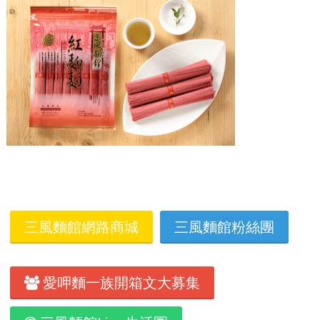
三風麵館網路商城
三風麵館粉絲團
愛呷麵一族開箱文大募集