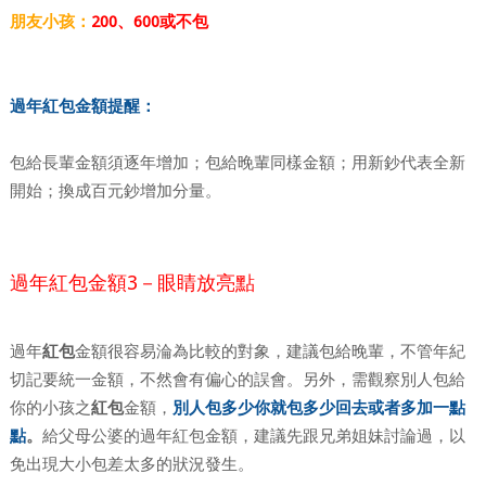
朋友小孩：
200、600或不包
過年紅包金額提醒：
包給長輩金額須逐年增加；包給晚輩同樣金額；用新鈔代表全新
開始；換成百元鈔增加分量。
過年紅包金額3－眼睛放亮點
過年
紅包
金額很容易淪為比較的對象，建議包給晚輩，不管年紀
切記要統一金額，不然會有偏心的誤會。另外，需觀察別人包給
你的小孩之
紅包
金額，
別人包多少你就包多少回去或者多加一點
點
。
給父母公婆的過年紅包金額，建議先跟兄弟姐妹討論過，以
免出現大小包差太多的狀況發生。