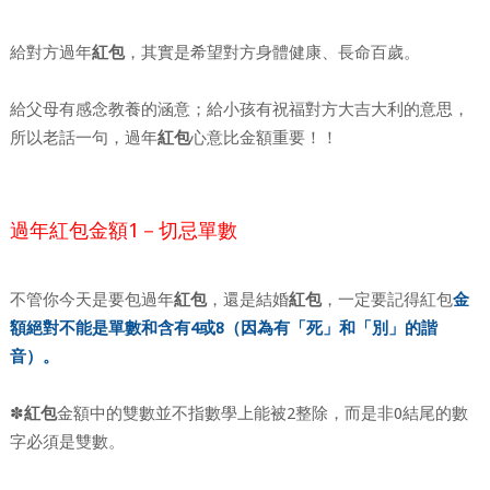
給對方過年
紅包
，其實是希望對方身體健康、長命百歲。
給父母有感念教養的涵意；給小孩有祝福對方大吉大利的意思，
所以老話一句，過年
紅包
心意比金額重要！！
過年紅包金額1－切忌單數
不管你今天是要包過年
紅包
，還是結婚
紅包
，一定要記得紅包
金
額絕對不能是單數和含有4或8（因為有「死」和「別」的諧
音）。
✽
紅包
金額中的雙數並不指數學上能被2整除，而是非0結尾的數
字必須是雙數。