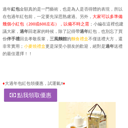
過年
紅包
金額真的是一門藝術，也是為人是否得體的表現，所以
在包過年紅包前，一定要先深思熟慮過。另外，
大家可以多準備
幾個小紅包（200或600左右），以備不時之需
；小編在這裡也建
議大家，
過年
回老家的時候，除了記得帶
過年
紅包，也別忘了買
份
伴手禮
回去孝敬長輩，
三風麵館
的
麵食禮盒
不僅送禮大方，還
非常實用；
小麥燒禮盒
更是深受小朋友的歡迎，絕對是
過年
送禮
的最佳選擇！！
♦
大過年包紅包領優惠，試運氣!!
♦
點我領取優惠