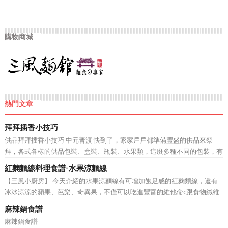
購物商城
熱門文章
拜拜插香小技巧
供品拜拜插香小技巧 中元普渡 快到了，家家戶戶都準備豐盛的供品來祭
拜，各式各樣的供品包裝、盒裝、瓶裝、水果類，這麼多種不同的包裝，有
沒有什麼好方法，可以讓媽媽不在為如何在供品上插香煩惱呢? 坊間不乏有
紅麴麵線料理食譜-水果涼麵線
插香器 、 插香夾 等產品，但是林師傅相信還是有一些勤...
【三風小廚房】 今天介紹的水果涼麵線有可增加飽足感的紅麴麵線，還有
冰冰涼涼的蘋果、芭樂、奇異果，不僅可以吃進豐富的維他命c跟食物纖維
還有飽足感，很適合這個沒胃口又炎熱的夏天~
麻辣鍋食譜
麻辣鍋食譜