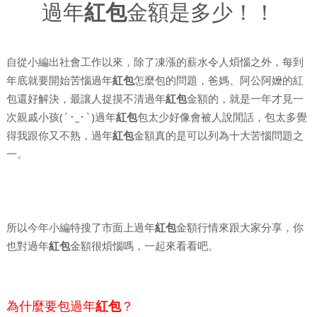
過年
紅包
金額是多少！！
自從小編出社會工作以來，除了凍漲的薪水令人煩惱之外，每到
年底就要開始苦惱過年
紅包
怎麼包的問題，爸媽、阿公阿嬤的紅
包還好解決，最讓人捉摸不清過年
紅包
金額的，就是一年才見一
次親戚小孩(´･_･`)過年
紅包
包太少好像會被人說閒話，包太多覺
得我跟你又不熟，過年
紅包
金額真的是可以列為十大苦惱問題之
一。
所以今年小編特搜了市面上過年
紅包
金額行情來跟大家分享，你
也對過年
紅包
金額很煩惱嗎，一起來看看吧。
為什麼要包過年
紅包
？